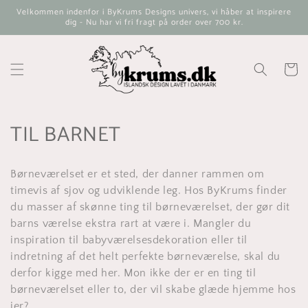
Gå til
Velkommen indenfor i ByKrums Designs univers, vi håber at inspirere
indhold
dig - Nu har vi fri fragt på order over 700 kr.
Indkøbsk
K
TIL BARNET
o
Børneværelset er et sted, der danner rammen om
l
timevis af sjov og udviklende leg. Hos ByKrums finder
l
du masser af skønne ting til børneværelset, der gør dit
barns værelse ekstra rart at være i. Mangler du
e
inspiration til babyværelsesdekoration eller til
indretning af det helt perfekte børneværelse, skal du
k
derfor kigge med her. Mon ikke der er en ting til
t
børneværelset eller to, der vil skabe glæde hjemme hos
jer?