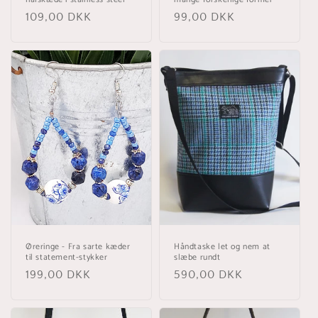
Normalpris
109,00 DKK
Normalpris
99,00 DKK
Øreringe - Fra sarte kæder
Håndtaske let og nem at
til statement-stykker
slæbe rundt
Normalpris
199,00 DKK
Normalpris
590,00 DKK