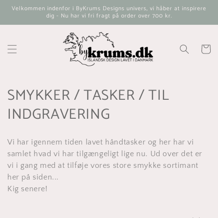
Gå til
Velkommen indenfor i ByKrums Designs univers, vi håber at inspirere
indhold
dig - Nu har vi fri fragt på order over 700 kr.
Indkøbsk
K
SMYKKER / TASKER / TIL
o
INDGRAVERING
l
Vi har igennem tiden lavet håndtasker og her har vi
l
samlet hvad vi har tilgængeligt lige nu. Ud over det er
e
vi i gang med at tilføje vores store smykke sortimant
her på siden...
k
Kig senere!
t