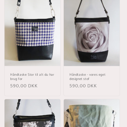
Håndtaske Stor til alt du har
Håndtaske - vores eget
brug for
designet stof
Normalpris
590,00 DKK
Normalpris
590,00 DKK