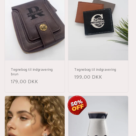
Tegnebog til indgravering
Tegnebog til indgravering
brun
Normalpris
199,00 DKK
Normalpris
179,00 DKK