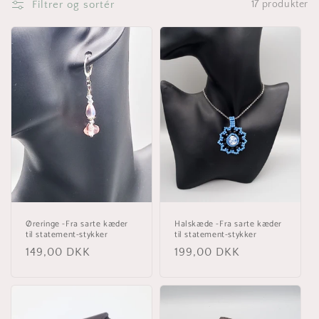
i
Filtrer og sortér
17 produkter
o
n
:
Øreringe -Fra sarte kæder
Halskæde -Fra sarte kæder
til statement-stykker
til statement-stykker
Normalpris
149,00 DKK
Normalpris
199,00 DKK