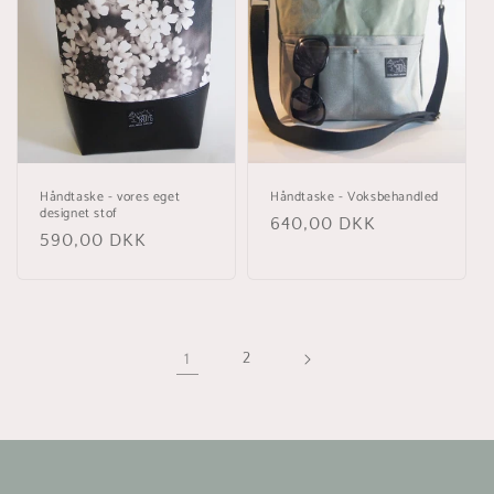
Håndtaske - vores eget
Håndtaske - Voksbehandled
designet stof
Normalpris
640,00 DKK
Normalpris
590,00 DKK
1
2