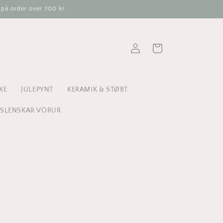
 på order over 700 kr.
Log
Indkøbskurv
ind
KE
JULEPYNT
KERAMIK & STØBT
ÍSLENSKAR VÖRUR