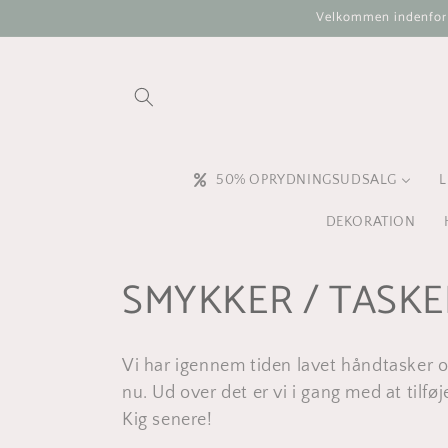
Gå til
Velkommen indenfor i 
indhold
50% OPRYDNINGSUDSALG
L
DEKORATION
K
SMYKKER / TASKE
o
Vi har igennem tiden lavet håndtasker og
l
nu. Ud over det er vi i gang med at tilfø
Kig senere!