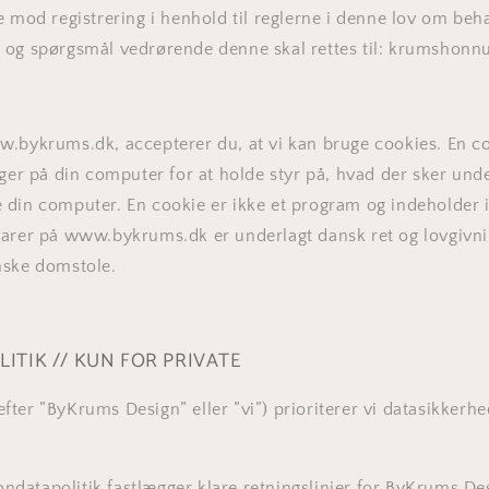
e mod registrering i henhold til reglerne i denne lov om beh
og spørgsmål vedrørende denne skal rettes til:
krumshonn
w.
bykrums
.dk
, accepterer du, at vi kan bruge cookies. En co
gger på din computer for at holde styr på, hvad der sker unde
din computer. En cookie er ikke et program og indeholder i
arer på www.bykrums.dk er underlagt dansk ret og lovgivnin
nske domstole.
ITIK // KUN FOR PRIVATE
ter ”ByKrums Design” eller ”vi”) prioriterer vi datasikkerhe
datapolitik fastlægger klare retningslinjer for ByKrums De