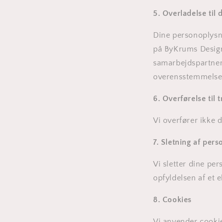
5. Overladelse til
Dine personoplysn
på ByKrums Design
samarbejdspartner
overensstemmelse
6. Overførelse til 
Vi overfører ikke 
7. Sletning af per
Vi sletter dine pe
opfyldelsen af et e
8. Cookies
Vi anvender cooki