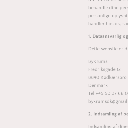
behandle dine pers
personlige oplysni
handler hos os, sa
1. Dataansvarlig o
Dette website er dr
ByKrums
Fredriksgade 12
8840 Rødkærsbro
Denmark
Tel +45 50 37 66 0
bykrumsdk@gmail
2. Indsamling af 
Indsamling af dine