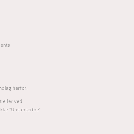
vents
ndlag herfor.
 eller ved
rykke "Unsubscribe"