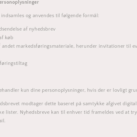
personoplysninger
 indsamles og anvendes til følgende formål:
dsendelse af nyhedsbrev
af køb
 andet markedsføringsmateriale, herunder invitationer til e
øringstiltag
andler kun dine personoplysninger, hvis der er lovligt gru
sbrevet modtager dette baseret på samtykke afgivet digitalt
ske lister. Nyhedsbreve kan til enhver tid frameldes ved at t
il.