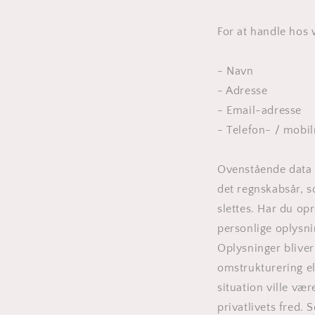
For at handle hos
- Navn
- Adresse
- Email-adresse
- Telefon- / mob
Ovenstående data e
det regnskabsår, s
slettes. Har du opr
personlige oplysni
Oplysninger bliver 
omstrukturering ell
situation ville væ
privatlivets fred. 