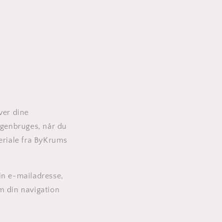
ver dine
 genbruges, når du
riale fra ByKrums
in e-mailadresse,
m din navigation