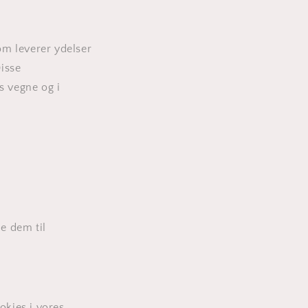
om leverer ydelser
isse
 vegne og i
e dem til
kies i vores