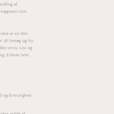
andling af
un@gmail.com
.
okie er en lille
r dit besøg og for
kke virus. Lov og
g. Enhver tvist
d og fortrolighed
signs måde at