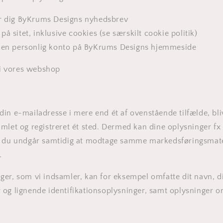
er dig ByKrums Designs nyhedsbrev
å sitet, inklusive cookies (se særskilt cookie politik)
r en personlig konto på ByKrums Designs hjemmeside
 i vores webshop
in e-mailadresse i mere end ét af ovenstående tilfælde, bli
mlet og registreret ét sted. Dermed kan dine oplysninger fx
g du undgår samtidig at modtage samme markedsføringsmate
e.
er, som vi indsamler, kan for eksempel omfatte dit navn, d
og lignende identifikationsoplysninger, samt oplysninger o