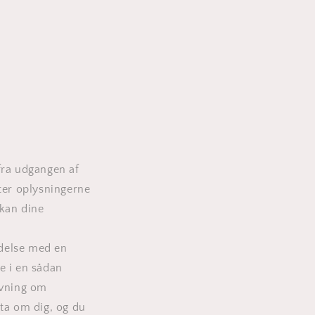
fra udgangen af
ter oplysningerne
 kan dine
indelse med en
se i en sådan
ivning om
ata om dig, og du