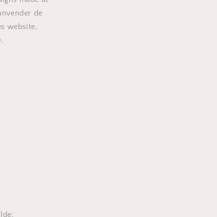
 anvender de
es website,
.
lde: