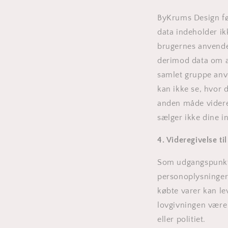
ByKrums Design før
data indeholder ik
brugernes anvendel
derimod data om al
samlet gruppe anve
kan ikke se, hvor d
anden måde videre
sælger ikke dine in
4. Videregivelse ti
Som udgangspunkt v
personoplysninger 
købte varer kan le
lovgivningen være 
eller politiet.