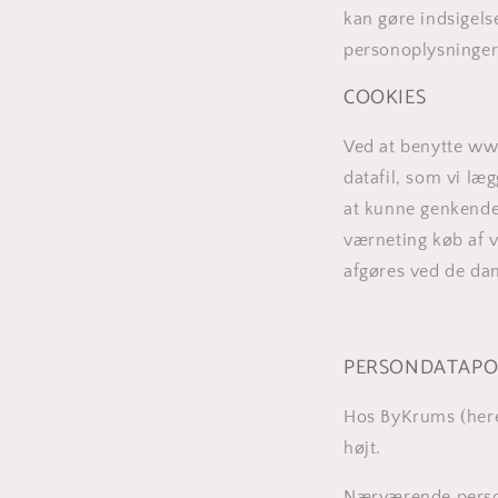
kan gøre indsigels
personoplysninger 
COOKIES
Ved at benytte
ww
datafil, som vi læ
at kunne genkende 
værneting køb af v
afgøres ved de da
PERSONDATAPOL
Hos ByKrums (heref
højt.
Nærværende person