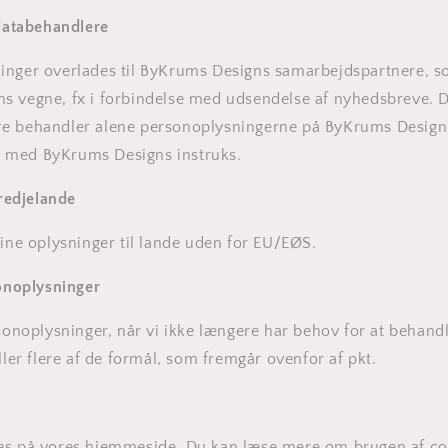
 databehandlere
inger overlades til ByKrums Designs samarbejdspartnere, s
s vegne, fx i forbindelse med udsendelse af nyhedsbreve. D
e behandler alene personoplysningerne på ByKrums Designs
 med ByKrums Designs instruks.
tredjelande
dine oplysninger til lande uden for EU/EØS.
sonoplysninger
rsonoplysninger, når vi ikke længere har behov for at behandl
ller flere af de formål, som fremgår ovenfor af pkt.
es på vores hjemmeside. Du kan læse mere om brugen af coo