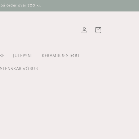
 på order over 700 kr.
Log
Indkøbskurv
ind
KE
JULEPYNT
KERAMIK & STØBT
ÍSLENSKAR VÖRUR