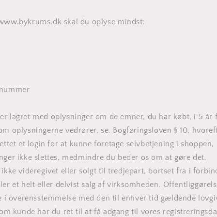
 www.bykrums.dk skal du oplyse mindst:
ilnummer
r lagret med oplysninger om de emner, du har købt, i 5 år 
om oplysningerne vedrører, se. Bogføringsloven § 10, hvoref
ettet et login for at kunne foretage selvbetjening i shoppen,
nger ikke slettes, medmindre du beder os om at gøre det.
ikke videregivet eller solgt til tredjepart, bortset fra i forb
er et helt eller delvist salg af virksomheden. Offentliggørel
re i overensstemmelse med den til enhver tid gældende lovg
Som kunde har du ret til at få adgang til vores registreringsd