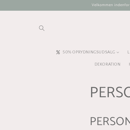
Gå til
Velkommen indenfor i 
indhold
50% OPRYDNINGSUDSALG
L
DEKORATION
PERS
PERSON