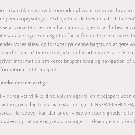
er statistik over, hvilke områder af websitet vores brugere
ke personoplysninger. Ved hjælp af de indsamlede data opnå
se af websitet. Denne information bruges til at forbedre we
le vores brugeres navigation for at forstå, hvordan vores 
nder vores sites, og forsøger på denne baggrund at gøre we
u surfer hen på internettet, når du forlader vores site. Vi sæ
giver information om vores brugers brug og navigation på 
formationer til tredjepart.
l andre dataansvarlige
ideregiver vi ikke dine oplysninger til en tredjepart uden di
videregives dog til vores eksterne lager LINK/WEBSHIPPER, 
veres. Herudover kan der under visse omstændigheder eller i
nødvendigt at videregive oplysninger til eksempelvis offen