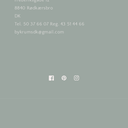
Frederiksgade 12
8840 Rødkærsbro
DK
Tel. 50 37 66 07 Reg. 43 51 44 66
bykrumsdk@gmail.com
Facebook
Pinterest
Instagram