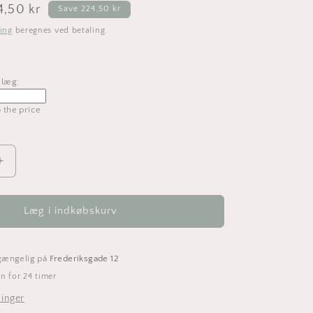
salgspris
4,50 kr
Save 224,50 kr
ing
beregnes ved betaling.
llæg:
o the price
Øg
antallet
for
Knage
Læg i indkøbskurv
-
i
Eg
lgængelig på
Frederiksgade 12
finer
n for 24 timer
&amp;
sort
ninger