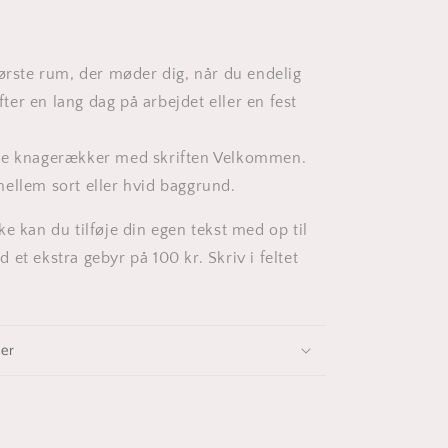
eller
hvid
lakeret
mdf.
første rum, der møder dig, når du endelig
er en lang dag på arbejdet eller en fest
ve knagerækker med skriften Velkommen.
ellem sort eller hvid baggrund.
e kan du tilføje din egen tekst med op til
et ekstra gebyr på 100 kr. Skriv i feltet
ger