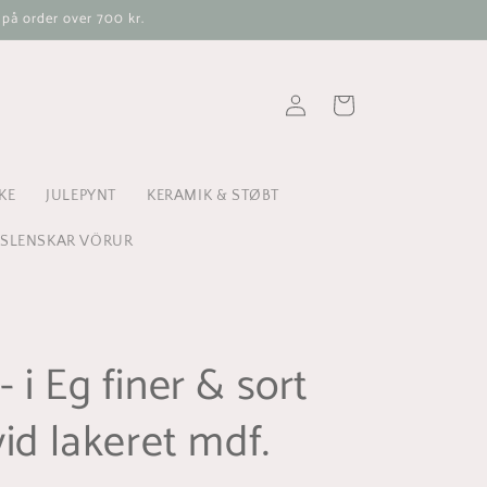
 på order over 700 kr.
Log
Indkøbskurv
ind
KE
JULEPYNT
KERAMIK & STØBT
ÍSLENSKAR VÖRUR
 i Eg finer & sort
vid lakeret mdf.