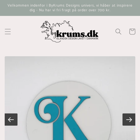
Gå til
Velkommen indenfor i ByKrums Designs univers, vi håber at inspirere
indhold
dig - Nu har vi fri fragt på order over 700 kr.
Indkøbsk