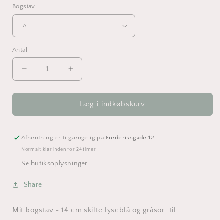
Bogstav
Antal
Reducer
Øg
antallet
antallet
for
for
Mit
Mit
Læg i indkøbskurv
bogstav
bogstav
-
-
14
14
Afhentning er tilgængelig på
Frederiksgade 12
cm
cm
Normalt klar inden for 24 timer
skilte
skilte
Se butiksoplysninger
lyseblå
lyseblå
og
og
Share
gråsort
gråsort
Mit bogstav - 14 cm skilte lyseblå og gråsort til