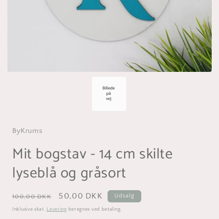
ByKrums
Mit bogstav - 14 cm skilte
lyseblå og gråsort
Normalpris
Udsalgspris
50,00 DKK
Udsalg
100,00 DKK
Inklusive skat.
Levering
beregnes ved betaling.