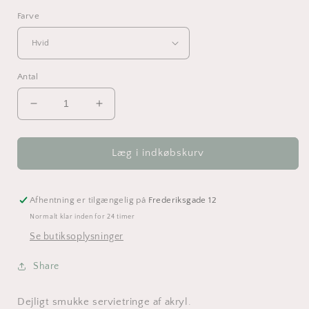
Farve
Antal
Reducer
Øg
antallet
antallet
for
for
Servietringe
Servietringe
Læg i indkøbskurv
skandinavisk
skandinavisk
julestjerne
julestjerne
i
i
Afhentning er tilgængelig på
Frederiksgade 12
akryl
akryl
Normalt klar inden for 24 timer
Se butiksoplysninger
Share
Dejligt smukke servietringe af akryl.