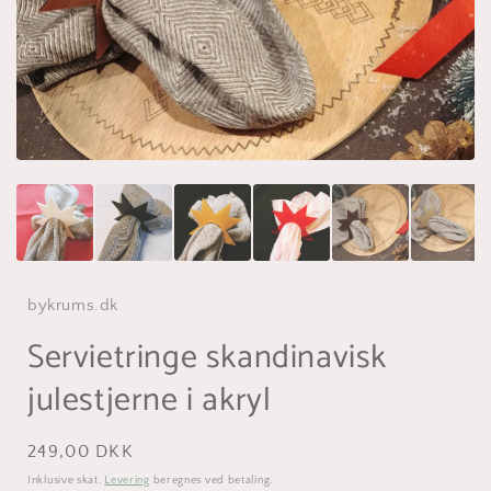
bykrums.dk
Servietringe skandinavisk
julestjerne i akryl
Normalpris
249,00 DKK
Inklusive skat.
Levering
beregnes ved betaling.