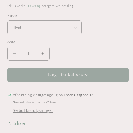
Inklusive skat.
Levering
beregnes ved betaling.
Farve
Antal
Reducer
Øg
antallet
antallet
for
for
Traditional
Traditional
Læg i indkøbskurv
stjerne
stjerne
-
-
Julepynt
Julepynt
Afhentning er tilgængelig på
Frederiksgade 12
-
-
Normalt klar inden for 24 timer
9
9
Se butiksoplysninger
cm
cm
akryl
akryl
Share