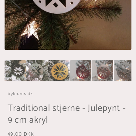
bykrums.dk
Traditional stjerne - Julepynt -
9 cm akryl
Normalpris
49,00 DKK