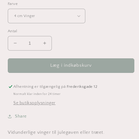
Farve
Antal
Reducer
Øg
antallet
antallet
for
for
Vinger
Vinger
Læg i indkøbskurv
i
i
Valnød
Valnød
-
-
Afhentning er tilgængelig på
Frederiksgade 12
Julepynt
Julepynt
Normalt klar inden for 24 timer
-
-
Se butiksoplysninger
forskellige
forskellige
størrelse
størrelse
Share
Vidunderlige vinger til julegaven eller træet.