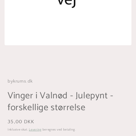
bykrums.dk
Vinger i Valnød - Julepynt -
forskellige størrelse
Normalpris
35,00 DKK
Inklusive skat.
Levering
beregnes ved betaling.