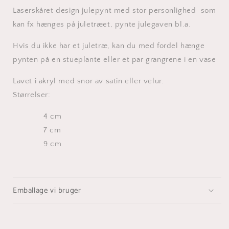
Laserskåret design julepynt med stor personlighed som
kan fx hænges på juletræet, pynte julegaven bl.a.
Hvis du ikke har et juletræ, kan du med fordel hænge
pynten på en stueplante eller et par grangrene i en vase
Lavet i akryl med snor av satin eller velur.
Størrelser:
4 cm
7 cm
9 cm
Emballage vi bruger