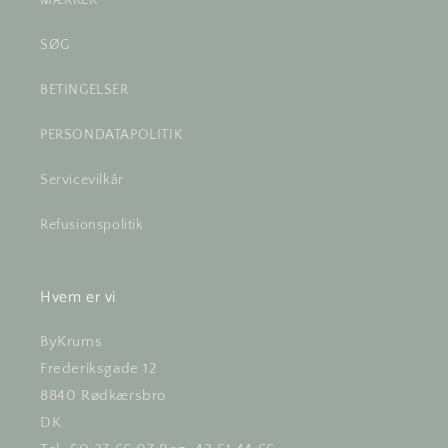
MÆRKER
SØG
BETINGELSER
PERSONDATAPOLITIK
Servicevilkår
Refusionspolitik
Hvem er vi
ByKrums
Frederiksgade 12
8840 Rødkærsbro
DK