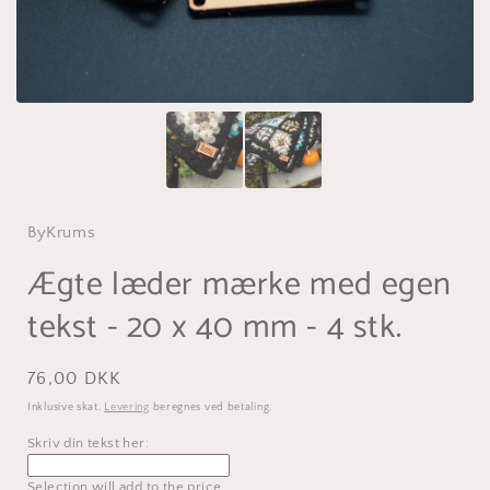
ByKrums
Ægte læder mærke med egen
tekst - 20 x 40 mm - 4 stk.
Normalpris
76,00 DKK
Inklusive skat.
Levering
beregnes ved betaling.
Skriv din tekst her:
Selection will add
to the price