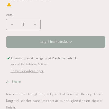
Antal
Reducer
Øg
antallet
antallet
for
for
Ægte
Ægte
Læg i indkøbskurv
læder
læder
mærke
mærke
med
med
Afhentning er tilgængelig på
Frederiksgade 12
egen
egen
Normalt klar inden for 24 timer
tekst
tekst
Se butiksoplysninger
-
-
20
20
Share
x
x
40
40
mm
mm
Når man har brugt lang tid på et strikketøj eller syet tøj i
-
-
lang tid er det bare lækkert at kunne give det en sidste
4
4
finish.
stk.
stk.