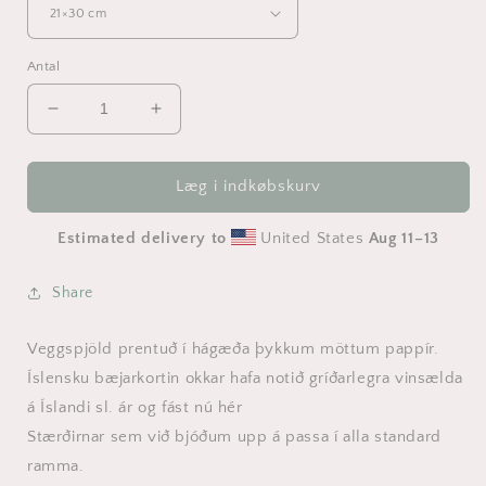
Antal
Reducer
Øg
antallet
antallet
for
for
Bæjarkort
Bæjarkort
Læg i indkøbskurv
-
-
Bakkafjörður
Bakkafjörður
Estimated delivery to
United States
Aug 11⁠–13
Grár
Grár
Share
Veggspjöld prentuð í hágæða þykkum möttum pappír.
Íslensku bæjarkortin okkar hafa notið gríðarlegra vinsælda
á Íslandi sl. ár og fást nú hér
Stærðirnar sem við bjóðum upp á passa í alla standard
ramma.