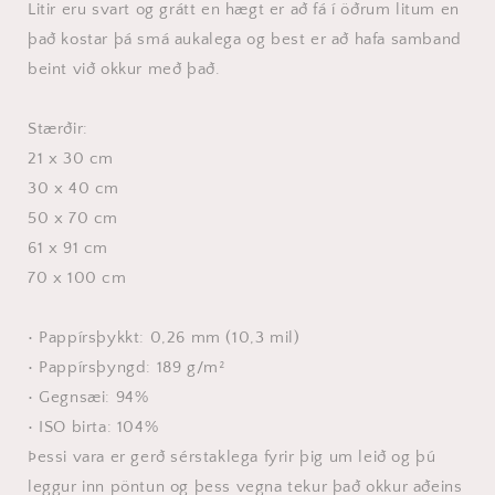
Litir eru svart og grátt en hægt er að fá í öðrum litum en
það kostar þá smá aukalega og best er að hafa samband
beint við okkur með það.
Stærðir:
21 x 30 cm
30 x 40 cm
50 x 70 cm
61 x 91 cm
70 x 100 cm
• Pappírsþykkt: 0,26 mm (10,3 mil)
• Pappírsþyngd: 189 g/m²
• Gegnsæi: 94%
• ISO birta: 104%
Þessi vara er gerð sérstaklega fyrir þig um leið og þú
leggur inn pöntun og þess vegna tekur það okkur aðeins