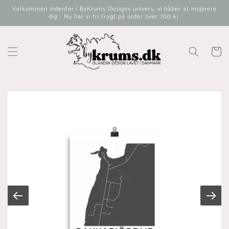
Gå til
Velkommen indenfor i ByKrums Designs univers, vi håber at inspirere
indhold
dig - Nu har vi fri fragt på order over 700 kr.
Indkøbsk