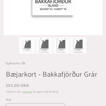
bykrums.dk
Bæjarkort - Bakkafjörður Grár
Normalpris
255,00 DKK
Inklusive skat.
Levering
beregnes ved betaling.
Size