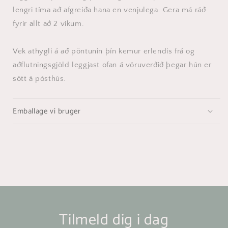
lengri tíma að afgreiða hana en venjulega. Gera má ráð
fyrir allt að 2 vikum.
Vek athygli á að pöntunin þín kemur erlendis frá og
aðflutningsgjöld leggjast ofan á vöruverðið þegar hún er
sótt á pósthús.
Emballage vi bruger
Tilmeld dig i dag