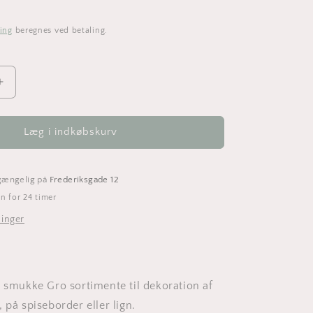
ing
beregnes ved betaling.
Øg
antallet
for
Gro
Læg i indkøbskurv
bakke
dekorationsbakke
-
i
lgængelig på
Frederiksgade 12
brunrosa
n for 24 timer
nuancer
ninger
s smukke Gro sortimente til dekoration af
 på spiseborder eller lign.