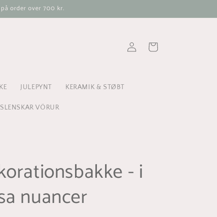
 på order over 700 kr.
Log
Indkøbskurv
ind
KE
JULEPYNT
KERAMIK & STØBT
ÍSLENSKAR VÖRUR
korationsbakke - i
sa nuancer