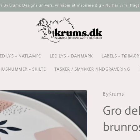
ByKrums Designs univers, vi håber at inspirere dig - Nu har vi fri fragt
ED LYS - NATLAMPE
LED LYS - DANMARK
LABELS - TØJMÆR
HUSNUMMER - SKILTE
TASKER / SMYKKER /INDGRAVERING
ByKrums
Gro de
brunro