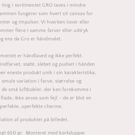
 ting i sortimentet GRO laves i mindre
 sammen fungerer som hvert sit canvas for
nter og impulser. Vi hverken lover eller
kommer flere i samme farver eller udtryk
g ens da Gro er håndmalet.
mentet er håndlaved og ikke perfekt.
 indfarvet, støbt, slebet og pudset i hånden
ver eneste produkt unik i sin karakteristika,
smule variation i farve, størrelse og
 de små luftbobler, der kan forekomme i
flade, ikke anses som fejl – de er blot en
s perfekte, uperfekte charme.
ation af produktet på billedet.
ægt 650 gr.
Monteret med korkdupper