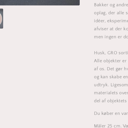
Bakker og andre
oplag, der alle
idéer, eksperime
afviser at der 
men ingen er do
Husk, GRO sorti
Alle objekter er
af os. Det gør h
og kan skabe en 
udtryk. Ligesom
materialets over
del af objektet
Du køber en vari
Måler 25 cm. V