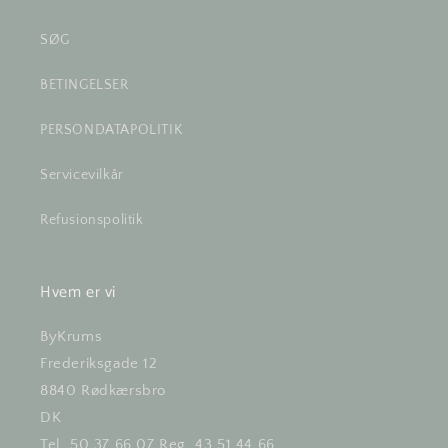
SØG
BETINGELSER
PERSONDATAPOLITIK
Servicevilkår
Refusionspolitik
Hvem er vi
ByKrums
Frederiksgade 12
8840 Rødkærsbro
DK
Tel. 50 37 66 07 Reg. 43 51 44 66