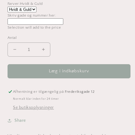
Farver:
Hvidt & Guld
Skriv gade og nummer her:
Selection will add
to the price
Antal
Reducer
Øg
antallet
antallet
for
for
Husnummer
Husnummer
Læg i indkøbskurv
skilt
skilt
med
med
navn
navn
Afhentning er tilgængelig på
Frederiksgade 12
og
og
Normalt klar inden for 24 timer
addresse
addresse
Se butiksoplysninger
-
-
Luna
Luna
Share