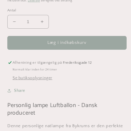
Inklusive skat.
Levering
beregnes ved betaling.
Antal
Reducer
Øg
antallet
antallet
for
for
Personlig
Personlig
Læg i indkøbskurv
lampe
lampe
LED
LED
Luftballon
Luftballon
Afhentning er tilgængelig på
Frederiksgade 12
-
-
Normalt klar inden for 24 timer
Dansk
Dansk
Se butiksoplysninger
produceret
produceret
Share
Personlig lampe Luftballon - Dansk
produceret
Denne personlige natlampe fra Bykrums er den perfekte