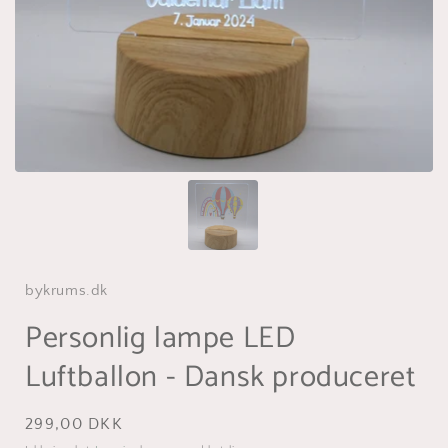
bykrums.dk
Personlig lampe LED
Luftballon - Dansk produceret
Normalpris
299,00 DKK